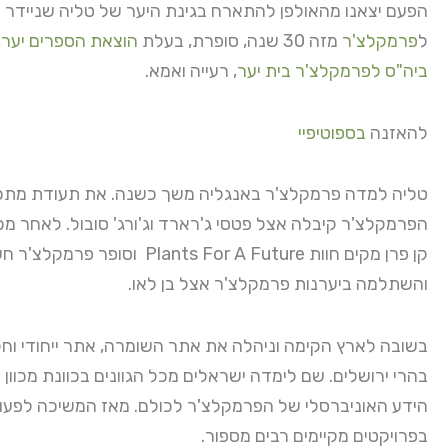
הפעם יצאנו מהאולפן להתארח בגינת היער של טליה שניידר –
ל
פרמקלצ'ר
מזה 30 שנה, סופרת, בעלת
הוצאת הספרים יער
,
ביה"ס לפרמקלצ'ר בית יער
, רעייה ואמא.
להאזנה
בספוטיפיי
טליה למדה פרמקלצ'ר באנגליה משך כשנה. את תעודת מתכ
הפרמקלצ'ר קיבלה אצל פטסי ג'רארד וג'ורג' סובול. לאחר מ
קן פרן מקים חוות Plants For A Future וסופר פרמקל
והשתלמה ביערנות פרמקלצ'ר אצל בן לאו.
בשובה לארץ הקימה וניהלה את אתר השומרה, אתר ייחודי וחלו
בהרי ירושלים. שם לימדה ישראלים מכל הגוונים בכוונת מכוון
הידע האוניברסלי של הפרמקלצ'ר לכולם. מאז המשיכה לפעו
בפרויקטים מקיימים רבים מספור.