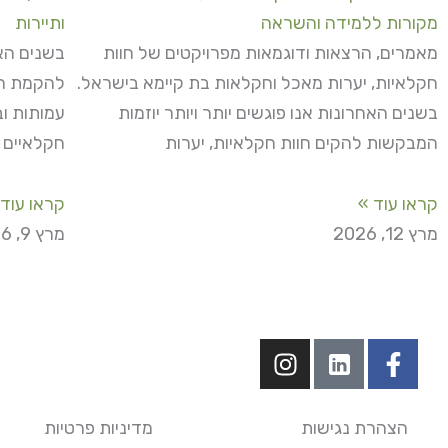
מקורות ללמידה והשראה
ותיירות
מאמרים, הרצאות ודוגמאות מפרויקטים של חוות
בשנים האח
חקלאיות, יערות מאכל וחקלאות בת קיימא בישראל.
להקמת חוו
בשנים האחרונות אנו פוגשים יותר ויותר יוזמות
עמותות ו
המבקשות להקים חוות חקלאיות, יערות
חקלאיים 
קראו עוד »
קראו עוד 
מרץ 12, 2026
מרץ 9, 2026
I
F
n
a
s
c
t
e
הצהרת נגישות
מדיניות פרטיות