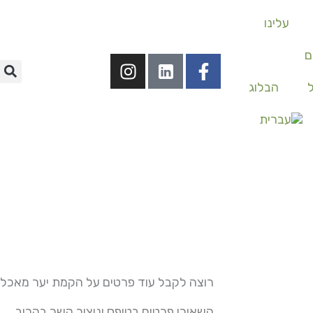
עלינו
ם
I
F
n
a
ל
הבלוג
s
c
t
e
a
b
g
o
r
o
a
k
m
-
f
רוצה לקבל עוד פרטים על הקמת יער מאכל
השאירו פרטים בטופס וניצור קשר בקרוב