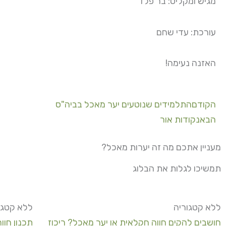
מגיש ומקליט: בר פלד
עורכת: עדי שחם
האזנה נעימה!
קודם
הבא
הקודם
התלמידים שנוטעים יער מאכל בביה"ס
הבא
נקודות אור
מעניין אתכם מה זה יערות מאכל?
תמשיכו לגלות את הבלוג
ללא קטגוריה
ללא קטגו
חושבים להקים חווה חקלאית או יער מאכל? ריכוז
תכנון חוו