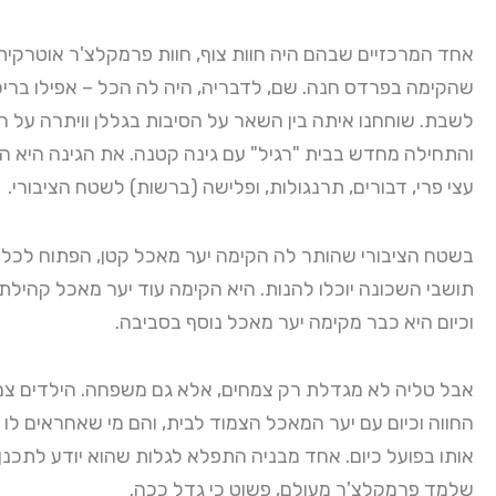
אחד המרכזיים שבהם היה חוות צוף, חוות פרמקלצ'ר אוטרקי
שהקימה בפרדס חנה. שם, לדבריה, היה לה הכל – אפילו בריכ
לשבת. שוחחנו איתה בין השאר על הסיבות בגללן וויתרה על הח
עצי פרי, דבורים, תרנגולות, ופלישה (ברשות) לשטח הציבורי.
בשטח הציבורי שהותר לה הקימה יער מאכל קטן, הפתוח לכל,
תושבי השכונה יוכלו להנות. היא הקימה עוד יער מאכל קהילתי
וכיום היא כבר מקימה יער מאכל נוסף בסביבה.
אבל טליה לא מגדלת רק צמחים, אלא גם משפחה. הילדים צמ
החווה וכיום עם יער המאכל הצמוד לבית, והם מי שאחראים לו 
אותו בפועל כיום. אחד מבניה התפלא לגלות שהוא יודע לתכנן 
שלמד פרמקלצ'ר מעולם, פשוט כי גדל ככה.