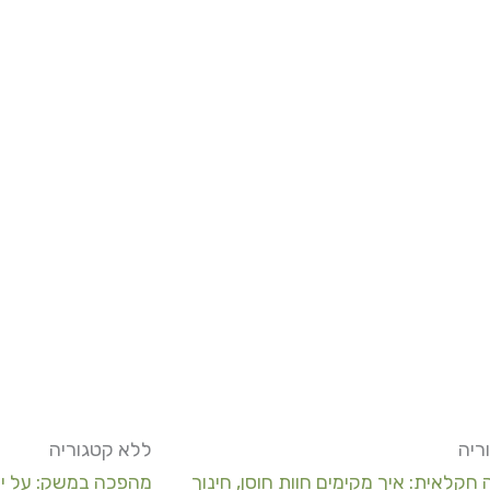
ריה
ללא קטגוריה
ה חקלאית: איך מקימים חוות חוסן, חינוך
מהפכה במשק: על יע