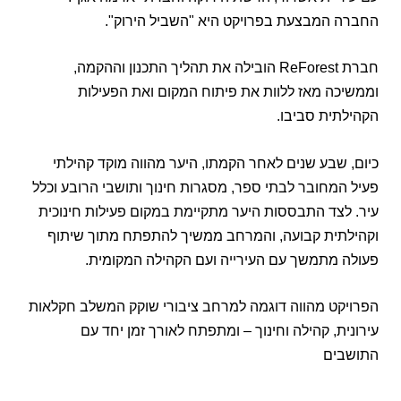
החברה
המבצעת
בפרויקט
היא "
השביל
הירוק".
חברת
ReForest
הובילה
את
תהליך
התכנון
וההקמה,
וממשיכה
מאז
ללוות
את
פיתוח
המקום
ואת
הפעילות
הקהילתית
סביבו.
כיום,
שבע
שנים
לאחר
הקמתו,
היער
מהווה
מוקד
קהילתי
פעיל
המחובר
לבתי
ספר,
מסגרות
חינוך
ותושבי
הרובע וכלל
עיר.
לצד
התבססות
היער
מתקיימת
במקום
פעילות
חינוכית
וקהילתית
קבועה,
והמרחב
ממשיך
להתפתח
מתוך
שיתוף
פעולה
מתמשך
עם
העירייה
ועם
הקהילה
המקומית.
הפרויקט
מהווה
דוגמה
למרחב
ציבורי
שוקק
המשלב
חקלאות
עירונית,
קהילה
וחינוך –
ומתפתח
לאורך
זמן
יחד
עם
התושבים