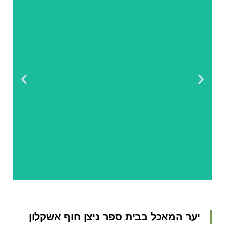
יער המאכל בבית ספר ניצן חוף אשקלון