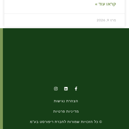
קראו עוד »
מרץ 9, 2026
I
F
n
a
s
c
t
e
הצהרת נגישות
a
b
g
o
r
o
מדיניות פרטיות
a
k
m
-
© כל הזכויות שמורות לחברת ריפורסט בע"מ
f